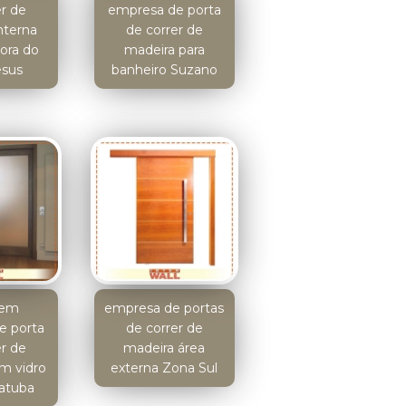
er de
empresa de porta
nterna
de correr de
pora do
madeira para
sus
banheiro Suzano
tem
empresa de portas
e porta
de correr de
er de
madeira área
m vidro
externa Zona Sul
atuba