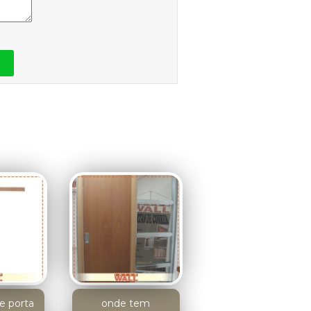
e porta
onde tem