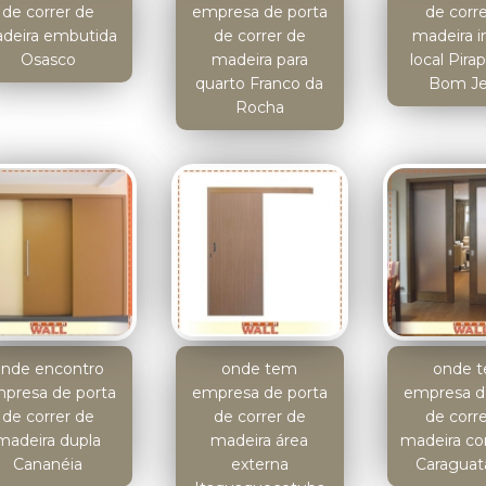
de correr de
empresa de porta
de corr
deira embutida
de correr de
madeira i
Osasco
madeira para
local Pira
quarto Franco da
Bom Je
Rocha
onde encontro
onde tem
onde 
presa de porta
empresa de porta
empresa d
de correr de
de correr de
de corr
madeira dupla
madeira área
madeira co
Cananéia
externa
Caraguat