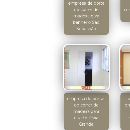
empresa de porta
de correr de
ma
madeira para
banheiro São
Sebastião
empresa de portas
de correr de
em
madeira para
quarto Praia
Grande