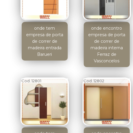
onde tem
onde encontro
empresa de porta
empresa de porta
de correr de
de correr de
madeira entrada
madeira interna
Barueri
Ferraz de
Vasconcelos
Cod.:
12801
Cod.:
12802