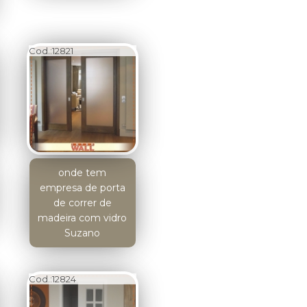
Cod.:
12821
onde tem
empresa de porta
de correr de
madeira com vidro
Suzano
Cod.:
12824