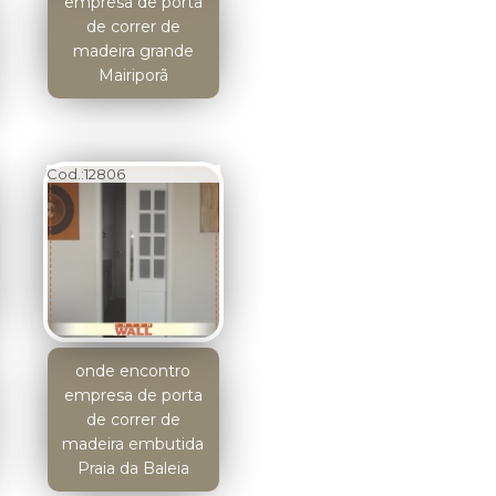
empresa de porta
de correr de
madeira grande
Mairiporã
Cod.:
12806
onde encontro
empresa de porta
de correr de
madeira embutida
Praia da Baleia