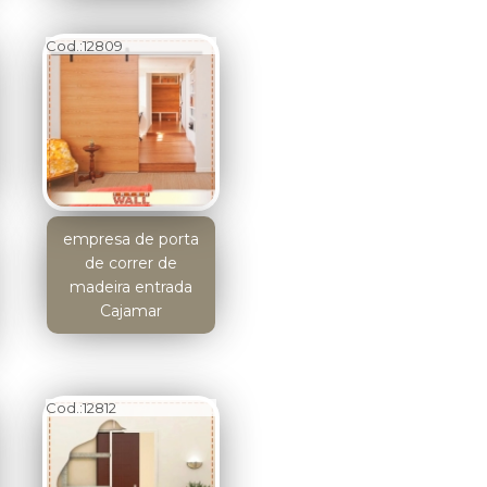
Cod.:
12809
empresa de porta
de correr de
madeira entrada
Cajamar
Cod.:
12812