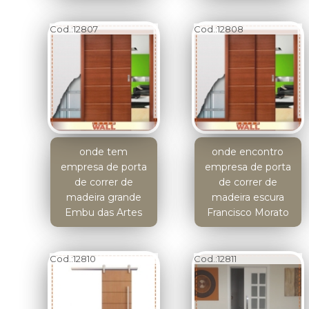
Cod.:
12807
Cod.:
12808
onde tem
onde encontro
empresa de porta
empresa de porta
de correr de
de correr de
madeira grande
madeira escura
Embu das Artes
Francisco Morato
Cod.:
12810
Cod.:
12811