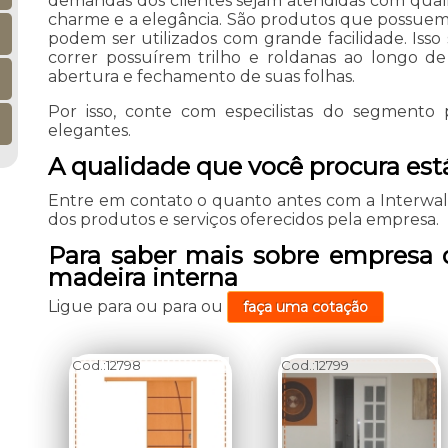
demandas dos clientes sejam atendidas com quali
charme e a elegância. São produtos que possuem 
podem ser utilizados com grande facilidade. Isso
correr possuírem trilho e roldanas ao longo de 
abertura e fechamento de suas folhas.
Por isso, conte com especilistas do segmento p
elegantes.
A qualidade que você procura está
Entre em contato o quanto antes com a Interwa
dos produtos e serviços oferecidos pela empresa.
Para saber mais sobre empresa d
madeira interna
Ligue para
ou para
ou
faça uma cotação
Cod.:
12798
Cod.:
12799