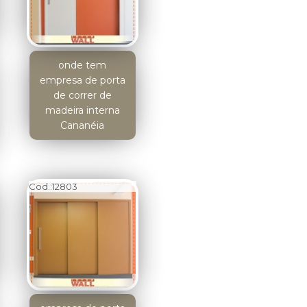
onde tem
empresa de porta
de correr de
madeira interna
Cananéia
Cod.:
12803