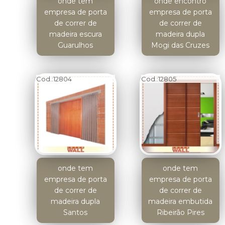
onde tem
onde encontro
empresa de porta
empresa de porta
de correr de
de correr de
madeira escura
madeira dupla
Guarulhos
Mogi das Cruzes
Cod.:
12804
Cod.:
12805
onde tem
onde tem
empresa de porta
empresa de porta
de correr de
de correr de
madeira dupla
madeira embutida
Santos
Ribeirão Pires