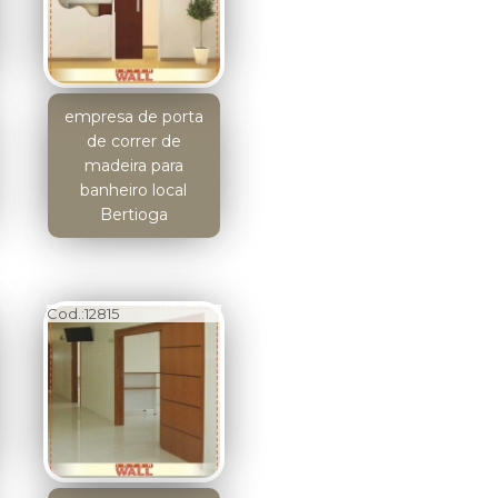
empresa de porta
de correr de
madeira para
banheiro local
Bertioga
Cod.:
12815