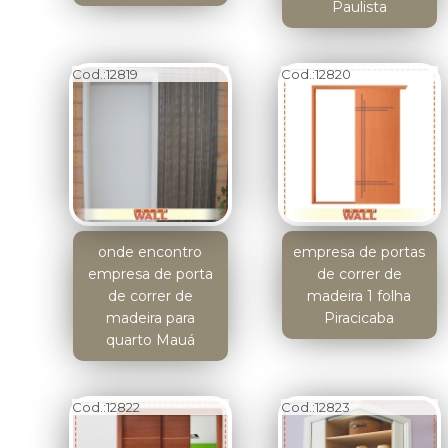
Paulista
Cod.:
12819
Cod.:
12820
onde encontro
empresa de portas
empresa de porta
de correr de
de correr de
madeira 1 folha
madeira para
Piracicaba
quarto Mauá
Cod.:
12822
Cod.:
12823