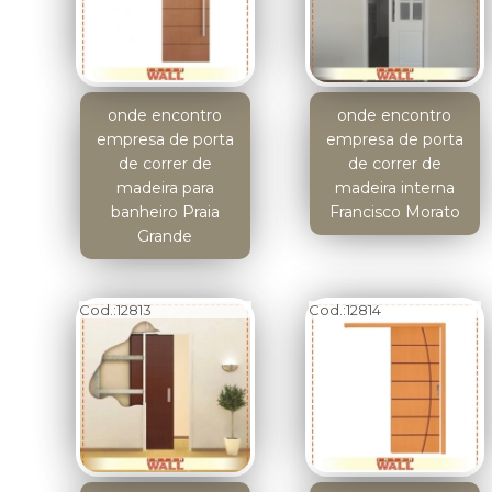
onde encontro
onde encontro
empresa de porta
empresa de porta
de correr de
de correr de
madeira para
madeira interna
banheiro Praia
Francisco Morato
Grande
Cod.:
12813
Cod.:
12814