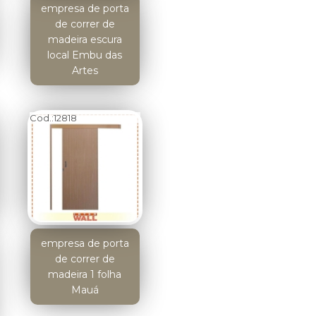
empresa de porta
de correr de
madeira escura
local Embu das
Artes
Cod.:
12818
empresa de porta
de correr de
madeira 1 folha
Mauá