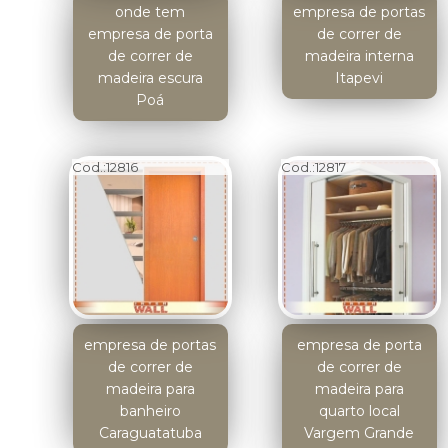
onde tem
empresa de portas
empresa de porta
de correr de
de correr de
madeira interna
madeira escura
Itapevi
Poá
Cod.:
12816
Cod.:
12817
empresa de portas
empresa de porta
de correr de
de correr de
madeira para
madeira para
banheiro
quarto local
Caraguatatuba
Vargem Grande