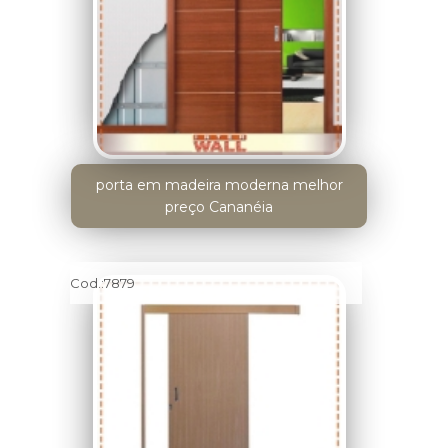
porta em madeira moderna melhor
preço Cananéia
Cod.:
7879