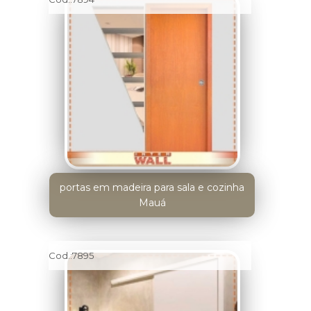
portas em madeira para sala e cozinha
Mauá
Cod.:
7895