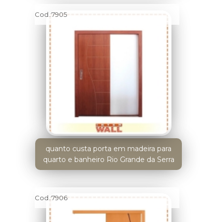
Cod.:
7905
quanto custa porta em madeira para
quarto e banheiro Rio Grande da Serra
Cod.:
7906