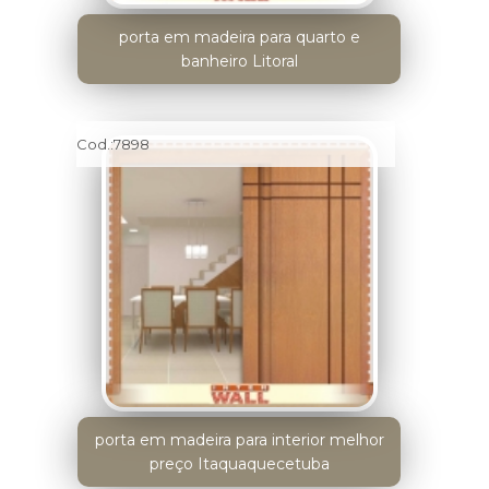
porta em madeira para quarto e
banheiro Litoral
Cod.:
7898
porta em madeira para interior melhor
preço Itaquaquecetuba