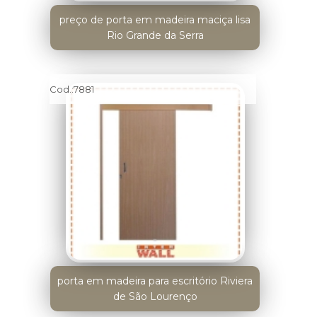
preço de porta em madeira maciça lisa
Rio Grande da Serra
Cod.:
7881
porta em madeira para escritório Riviera
de São Lourenço