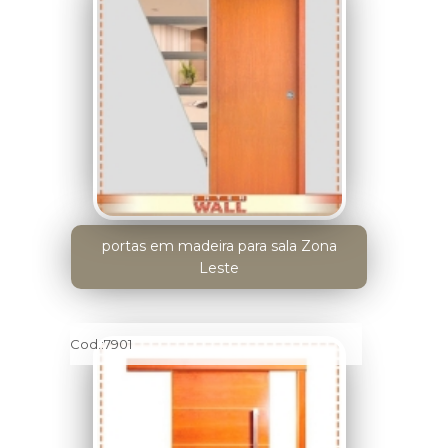
portas em madeira para sala Zona
Leste
Cod.:
7901