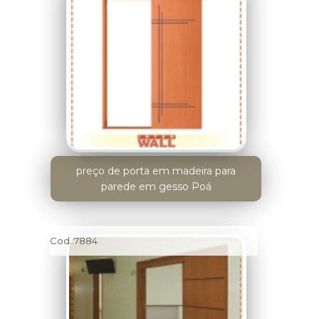
preço de porta em madeira para
parede em gesso Poá
Cod.:
7884