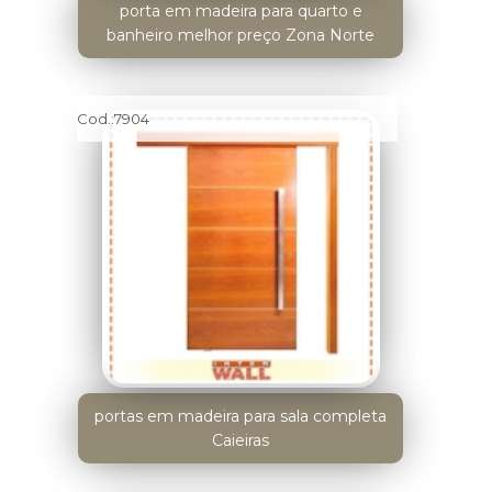
porta em madeira para quarto e
banheiro melhor preço Zona Norte
Cod.:
7904
portas em madeira para sala completa
Caieiras