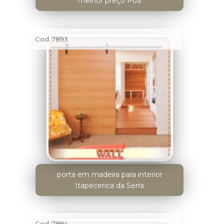
melhor preço Poá
Cod.:
7893
porta em madeira para interior
Itapecerica da Serra
Cod.:
7894