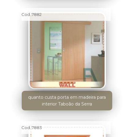
Cod.:
7882
quanto custa porta em madeira para
interior Taboão da Serra
Cod.:
7883