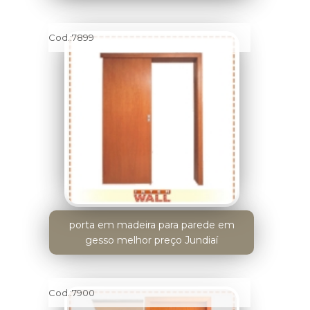
Cod.:
7899
porta em madeira para parede em
gesso melhor preço Jundiaí
Cod.:
7900