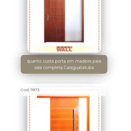
quanto custa porta em madeira para
sala completa Caraguatatuba
Cod.:
7873