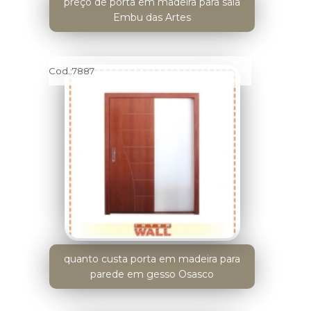
preço de porta em madeira para sala
Embu das Artes
Cod.:
7887
quanto custa porta em madeira para
parede em gesso Osasco