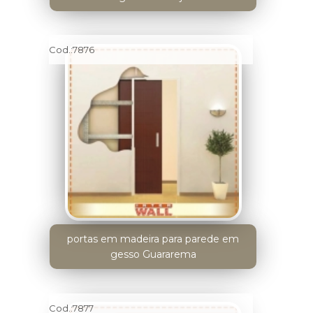
Cod.:
7876
portas em madeira para parede em
gesso Guararema
Cod.:
7877