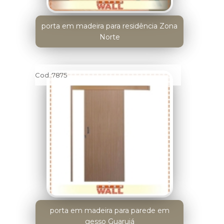
porta em madeira para residência Zona
Norte
Cod.:
7875
porta em madeira para parede em
gesso Guarujá