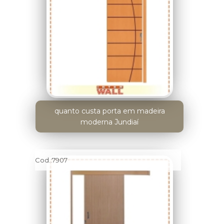
quanto custa porta em madeira
moderna Jundiaí
Cod.:
7907