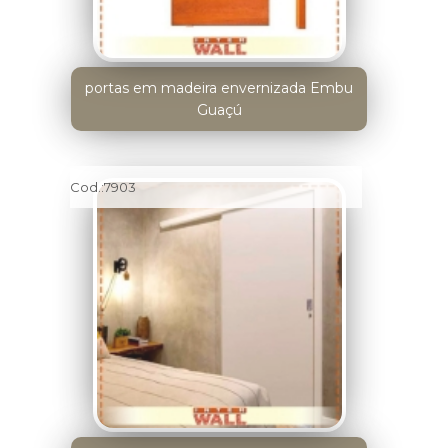
portas em madeira envernizada Embu
Guaçú
Cod.:
7903