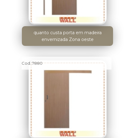
quanto custa porta em madeira
envernizada Zona oeste
Cod.:
7880