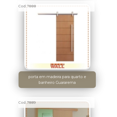
Cod.:
7888
porta em madeira para quarto e
banheiro Guararema
Cod.:
7889