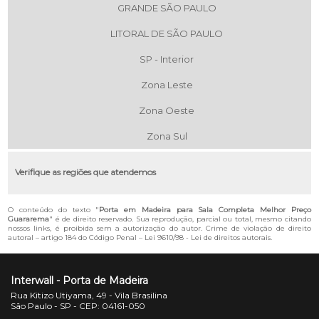
GRANDE SÃO PAULO
LITORAL DE SÃO PAULO
SP - Interior
Zona Leste
Zona Oeste
Zona Sul
Verifique as regiões que atendemos
O conteúdo do texto "
Porta em Madeira para Sala Completa Melhor Preço
Guararema
" é de direito reservado. Sua reprodução, parcial ou total, mesmo citando
nossos links, é proibida sem a autorização do autor. Crime de violação de direito
autoral – artigo 184 do Código Penal –
Lei 9610/98 - Lei de direitos autorais
.
Interwall - Porta de Madeira
Rua Kitizo Utiyama, 49 - Vila Brasilina
São Paulo - SP - CEP: 04161-050