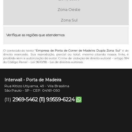
Zona Oeste
Zona Sul
Verifique as regiões que atendemos
O conteúdo do texto "
Empresa de Porta de Correr de Madeira Dupla Zona Sul
" é de
direito reservado. Sua reprodução, parcial ou total, mesmo citando nossos links, é
proibida sem a autorização do autor. Crime de violação de direito autoral – artigo 184
do Código Penal –
Lei 9610/98 - Lei de direitos autorais
.
Interwall - Porta de Madeira
Rua Kitizo Utiyama, 49 - Vila Brasilina
São Paulo - SP - CEP: 04161-050
2969-5462
(11) 9.9559-6224
(11)