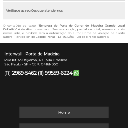
Verifique as regiões que atendemos
O conteúdo do texto "
Empresa de Porta de Correr de Madeira Grande Local
Cubatão
" é de direito reservado. Sua reprodução, parcial ou total, mesmo citando
nossos links, é proibida sem a autorização do autor. Crime de violação de direito
autoral – artigo 184 do Código Penal –
Lei 9610/98 - Lei de direitos autorais
.
Interwall - Porta de Madeira
Rua Kitizo Utiyama, 49 - Vila Brasilina
São Paulo - SP - CEP: 04161-050
2969-5462
(11) 9.9559-6224
(11)
Home