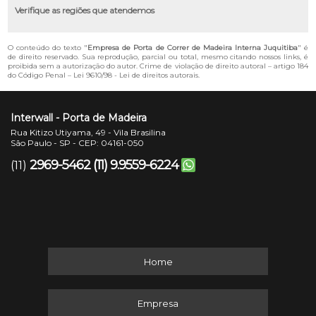
Verifique as regiões que atendemos
O conteúdo do texto "
Empresa de Porta de Correr de Madeira Interna Juquitiba
" é
de direito reservado. Sua reprodução, parcial ou total, mesmo citando nossos links, é
proibida sem a autorização do autor. Crime de violação de direito autoral – artigo 184
do Código Penal –
Lei 9610/98 - Lei de direitos autorais
.
Interwall - Porta de Madeira
Rua Kitizo Utiyama, 49 - Vila Brasilina
São Paulo - SP - CEP: 04161-050
2969-5462
(11) 9.9559-6224
(11)
Home
Empresa