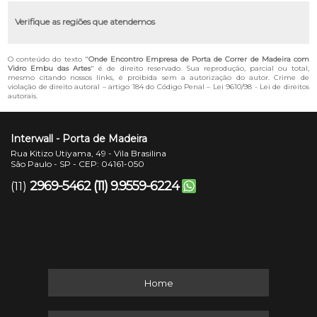
Verifique as regiões que atendemos
O conteúdo do texto "
Onde Encontro Empresa de Porta de Correr de Madeira com
Vidro Embu das Artes
" é de direito reservado. Sua reprodução, parcial ou total,
mesmo citando nossos links, é proibida sem a autorização do autor. Crime de
violação de direito autoral – artigo 184 do Código Penal –
Lei 9610/98 - Lei de direitos
autorais
.
Interwall - Porta de Madeira
Rua Kitizo Utiyama, 49 - Vila Brasilina
São Paulo - SP - CEP: 04161-050
2969-5462
(11) 9.9559-6224
(11)
Home