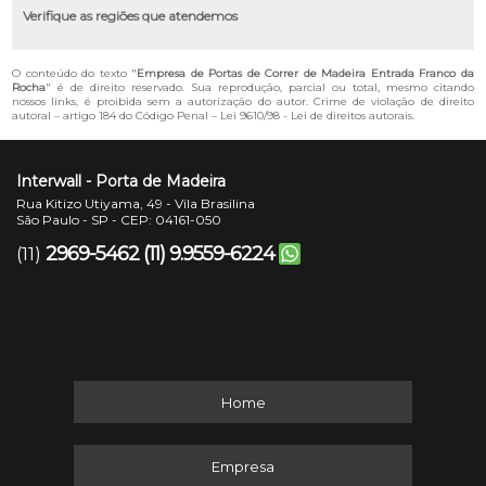
Verifique as regiões que atendemos
O conteúdo do texto "
Empresa de Portas de Correr de Madeira Entrada Franco da
Rocha
" é de direito reservado. Sua reprodução, parcial ou total, mesmo citando
nossos links, é proibida sem a autorização do autor. Crime de violação de direito
autoral – artigo 184 do Código Penal –
Lei 9610/98 - Lei de direitos autorais
.
Interwall - Porta de Madeira
Rua Kitizo Utiyama, 49 - Vila Brasilina
São Paulo - SP - CEP: 04161-050
2969-5462
(11) 9.9559-6224
(11)
Home
Empresa