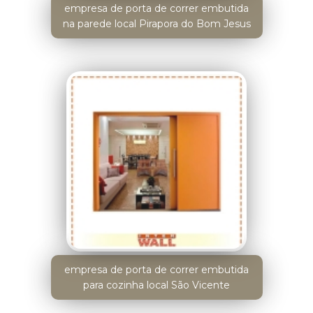
empresa de porta de correr embutida
na parede local Pirapora do Bom Jesus
empresa de porta de correr embutida
para cozinha local São Vicente