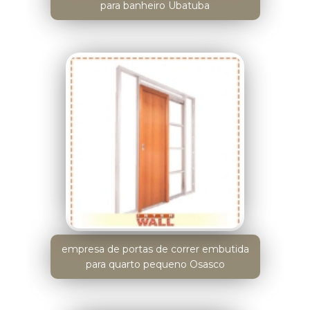
para banheiro Ubatuba
empresa de portas de correr embutida
para quarto pequeno Osasco