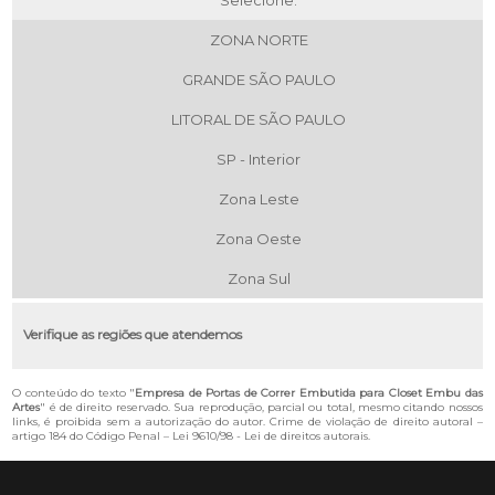
Selecione:
ZONA NORTE
GRANDE SÃO PAULO
LITORAL DE SÃO PAULO
SP - Interior
Zona Leste
Zona Oeste
Zona Sul
Verifique as regiões que atendemos
O conteúdo do texto "
Empresa de Portas de Correr Embutida para Closet Embu das
Artes
" é de direito reservado. Sua reprodução, parcial ou total, mesmo citando nossos
links, é proibida sem a autorização do autor. Crime de violação de direito autoral –
artigo 184 do Código Penal –
Lei 9610/98 - Lei de direitos autorais
.