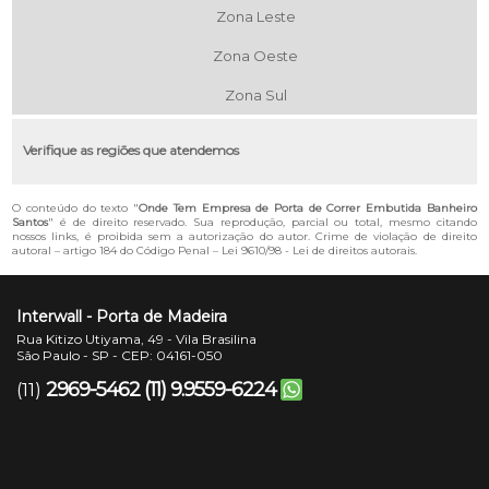
Zona Leste
Zona Oeste
Zona Sul
Verifique as regiões que atendemos
O conteúdo do texto "
Onde Tem Empresa de Porta de Correr Embutida Banheiro
Santos
" é de direito reservado. Sua reprodução, parcial ou total, mesmo citando
nossos links, é proibida sem a autorização do autor. Crime de violação de direito
autoral – artigo 184 do Código Penal –
Lei 9610/98 - Lei de direitos autorais
.
Interwall - Porta de Madeira
Rua Kitizo Utiyama, 49 - Vila Brasilina
São Paulo - SP - CEP: 04161-050
2969-5462
(11) 9.9559-6224
(11)