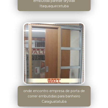
embutida parede drywall
Itaquaquecetuba
onde encontro empresa de porta de
correr embutidas para banheiro
Caraguatatuba