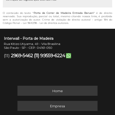
O conteúdo do texto "
Porta de Correr de Madeira Entrada Barueri
" é de direito
reservado. Sua reprodução, parcial ou total, mesmo citando nossos links, é proibida
sem a autorização do autor. Crime de violação de direito autoral – artigo 184 do
Código Penal –
Lei 9610/98 - Lei de direitos autorais
.
Interwall - Porta de Madeira
Rua Kitizo Utiyama, 49 - Vila Brasilina
São Paulo - SP - CEP: 04161-050
2969-5462
(11) 9.9559-6224
(11)
Home
Empresa