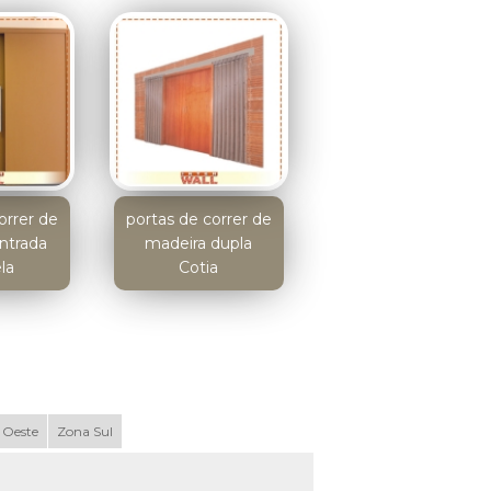
orrer de
portas de correr de
ntrada
madeira dupla
la
Cotia
 Oeste
Zona Sul