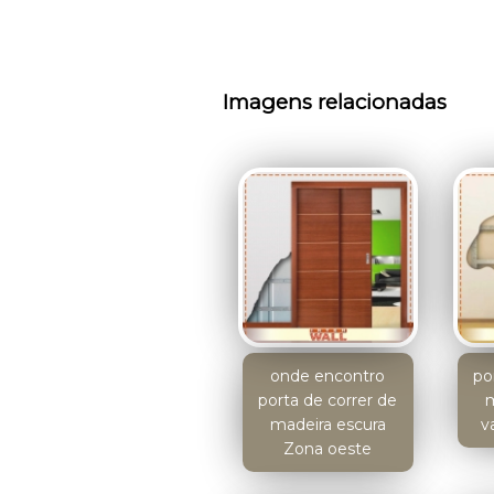
Imagens relacionadas
onde encontro
po
porta de correr de
m
madeira escura
v
Zona oeste