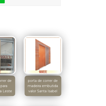
orrer de
porta de correr de
 para
madeira embutida
a Leste
valor Santa Isabel