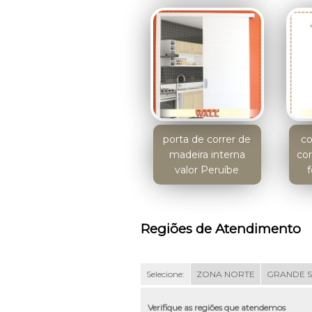
porta de correr de
co
madeira interna
cor
valor Peruíbe
f
Regiões de Atendimento
Selecione:
ZONA NORTE
GRANDE 
Verifique as regiões que atendemos