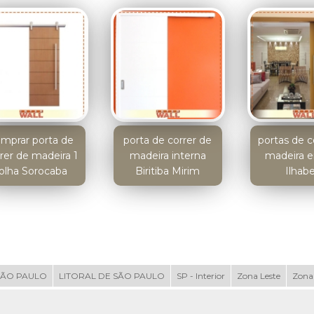
mprar porta de
porta de correr de
portas de c
rer de madeira 1
madeira interna
madeira e
olha Sorocaba
Biritiba Mirim
Ilhabe
SÃO PAULO
LITORAL DE SÃO PAULO
SP - Interior
Zona Leste
Zona