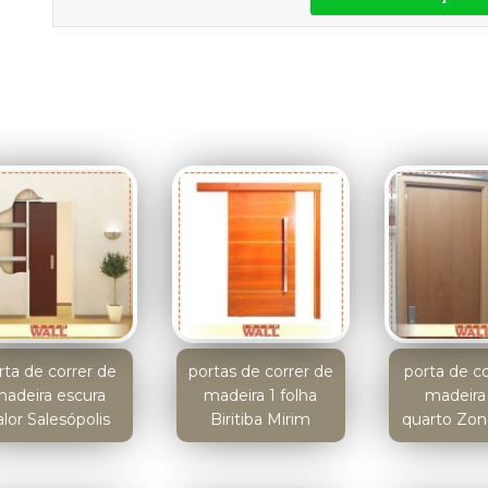
rta de correr de
portas de correr de
porta de c
adeira escura
madeira 1 folha
madeira
alor Salesópolis
Biritiba Mirim
quarto Zon