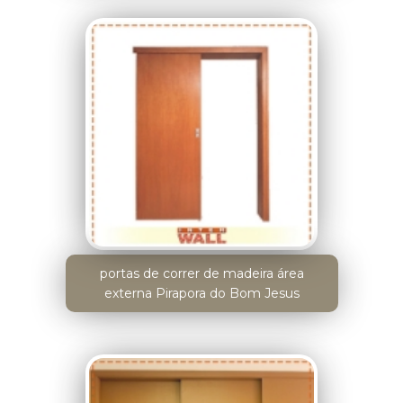
portas de correr de madeira área
externa Pirapora do Bom Jesus