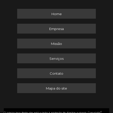
Home
Empresa
Missão
Serviços
Contato
Mapa do site
©
O inteiro teor deste site está sujeito à proteção de direitos autorais. Copyright