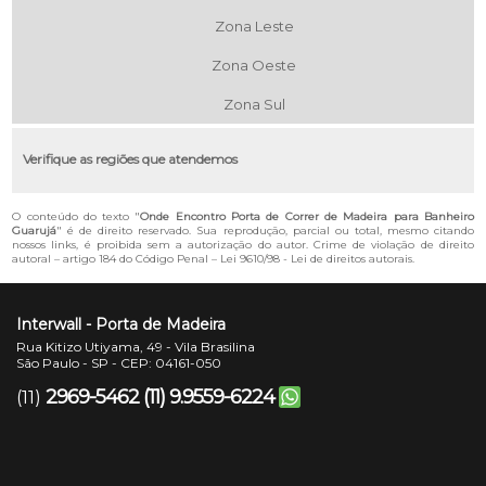
Zona Leste
Zona Oeste
Zona Sul
Verifique as regiões que atendemos
O conteúdo do texto "
Onde Encontro Porta de Correr de Madeira para Banheiro
Guarujá
" é de direito reservado. Sua reprodução, parcial ou total, mesmo citando
nossos links, é proibida sem a autorização do autor. Crime de violação de direito
autoral – artigo 184 do Código Penal –
Lei 9610/98 - Lei de direitos autorais
.
Interwall - Porta de Madeira
Rua Kitizo Utiyama, 49 - Vila Brasilina
São Paulo - SP - CEP: 04161-050
2969-5462
(11) 9.9559-6224
(11)