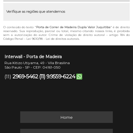
Verifique as regiões que atendemos
O conteúdo do texto "
Porta de Correr de Madeira Dupla Valor Juquitiba
" é de direito
reservado. Sua reprodução, parcial ou total, mesmo citando nossos links, é proibida
sem a autorização do autor. Crime de violação de direito autoral – artigo 184 do
Código Penal –
Lei 9610/98 - Lei de direitos autorais
.
Interwall - Porta de Madeira
Rua Kitizo Utiyama, 49 - Vila Brasilina
São Paulo - SP - CEP: 04161-050
2969-5462
(11) 9.9559-6224
(11)
Home