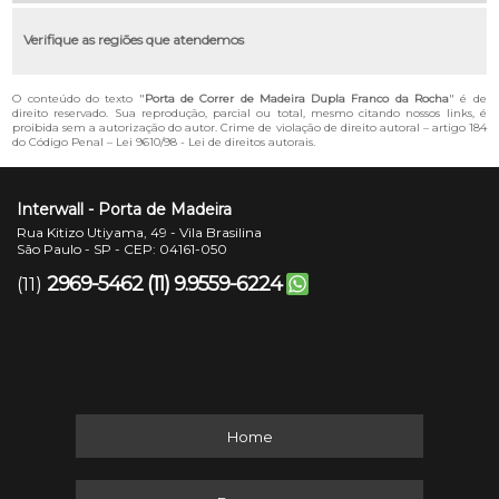
Verifique as regiões que atendemos
O conteúdo do texto "
Porta de Correr de Madeira Dupla Franco da Rocha
" é de
direito reservado. Sua reprodução, parcial ou total, mesmo citando nossos links, é
proibida sem a autorização do autor. Crime de violação de direito autoral – artigo 184
do Código Penal –
Lei 9610/98 - Lei de direitos autorais
.
Interwall - Porta de Madeira
Rua Kitizo Utiyama, 49 - Vila Brasilina
São Paulo - SP - CEP: 04161-050
2969-5462
(11) 9.9559-6224
(11)
Home