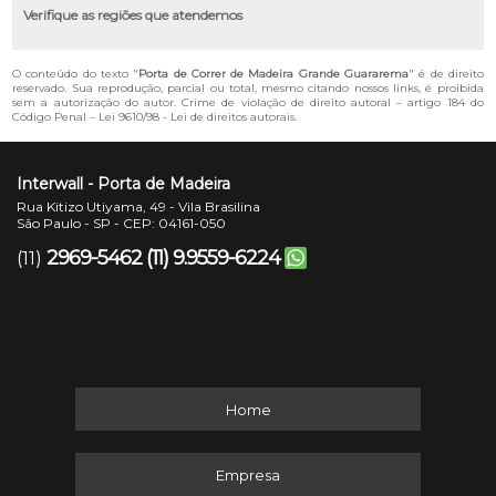
Verifique as regiões que atendemos
O conteúdo do texto "
Porta de Correr de Madeira Grande Guararema
" é de direito
reservado. Sua reprodução, parcial ou total, mesmo citando nossos links, é proibida
sem a autorização do autor. Crime de violação de direito autoral – artigo 184 do
Código Penal –
Lei 9610/98 - Lei de direitos autorais
.
Interwall - Porta de Madeira
Rua Kitizo Utiyama, 49 - Vila Brasilina
São Paulo - SP - CEP: 04161-050
2969-5462
(11) 9.9559-6224
(11)
Home
Empresa