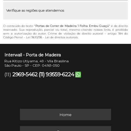
Verifique as regiões que atendemos
O conteúdo do texto "
Portas de Correr de Madeira 1 Folha Embu Guaçú
" é de direito
reservado. Sua reprodução, parcial ou total, mesmo citando nossos links, é proibida
sem a autorização do autor. Crime de violação de direito autoral – artigo 184 do
Código Penal –
Lei 9610/98 - Lei de direitos autorais
.
Interwall - Porta de Madeira
Rua Kitizo Utiyama, 49 - Vila Brasilina
São Paulo - SP - CEP: 04161-050
2969-5462
(11) 9.9559-6224
(11)
Home