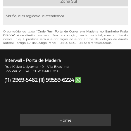
Zona Sul
Verifique as regiões que atendemos
O conteúdo do texto "
Onde Tem Porta de Correr em Madeira no Banheiro Praia
Grande
" é de direito reservado. Sua reprodução, parcial ou total, mesmo citando
nossos links, é proibida sem a autorização do autor. Crime de violação de direito
autoral – artigo 184 do Código Penal –
Lei 9610/98 - Lei de direitos autorais
.
Interwall - Porta de Madeira
Rua Kitizo Utiyama, 49 - Vila Brasilina
São Paulo - SP - CEP: 04161-050
2969-5462
(11) 9.9559-6224
(11)
Home