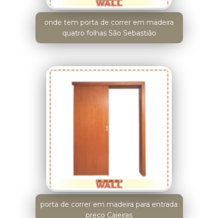
onde tem porta de correr em madeira
quatro folhas São Sebastião
porta de correr em madeira para entrada
preço Caieiras