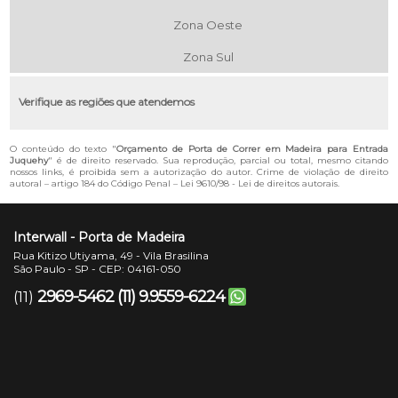
Zona Oeste
Zona Sul
Verifique as regiões que atendemos
O conteúdo do texto "
Orçamento de Porta de Correr em Madeira para Entrada
Juquehy
" é de direito reservado. Sua reprodução, parcial ou total, mesmo citando
nossos links, é proibida sem a autorização do autor. Crime de violação de direito
autoral – artigo 184 do Código Penal –
Lei 9610/98 - Lei de direitos autorais
.
Interwall - Porta de Madeira
Rua Kitizo Utiyama, 49 - Vila Brasilina
São Paulo - SP - CEP: 04161-050
2969-5462
(11) 9.9559-6224
(11)