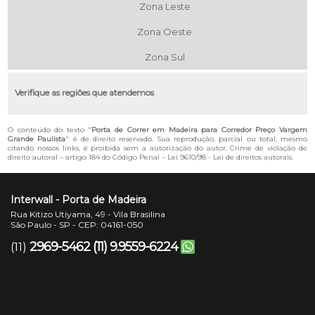
Zona Leste
Zona Oeste
Zona Sul
Verifique as regiões que atendemos
O conteúdo do texto "
Porta de Correr em Madeira para Corredor Preço Vargem
Grande Paulista
" é de direito reservado. Sua reprodução, parcial ou total, mesmo
citando nossos links, é proibida sem a autorização do autor. Crime de violação de
direito autoral – artigo 184 do Código Penal –
Lei 9610/98 - Lei de direitos autorais
.
Interwall - Porta de Madeira
Rua Kitizo Utiyama, 49 - Vila Brasilina
São Paulo - SP - CEP: 04161-050
2969-5462
(11) 9.9559-6224
(11)