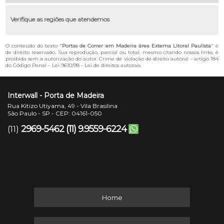
Verifique as regiões que atendemos
O conteúdo do texto "
Portas de Correr em Madeira área Externa Litoral Paulista
" é
de direito reservado. Sua reprodução, parcial ou total, mesmo citando nossos links, é
proibida sem a autorização do autor. Crime de violação de direito autoral – artigo 184
do Código Penal –
Lei 9610/98 - Lei de direitos autorais
.
Interwall - Porta de Madeira
Rua Kitizo Utiyama, 49 - Vila Brasilina
São Paulo - SP - CEP: 04161-050
2969-5462
(11) 9.9559-6224
(11)
Home