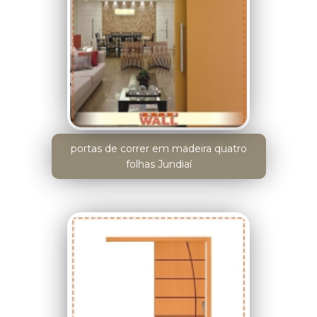
portas de correr em madeira quatro
folhas Jundiaí