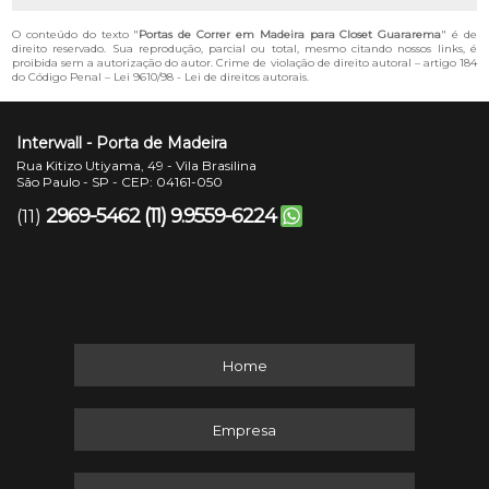
O conteúdo do texto "
Portas de Correr em Madeira para Closet Guararema
" é de
direito reservado. Sua reprodução, parcial ou total, mesmo citando nossos links, é
proibida sem a autorização do autor. Crime de violação de direito autoral – artigo 184
do Código Penal –
Lei 9610/98 - Lei de direitos autorais
.
Interwall - Porta de Madeira
Rua Kitizo Utiyama, 49 - Vila Brasilina
São Paulo - SP - CEP: 04161-050
2969-5462
(11) 9.9559-6224
(11)
Home
Empresa