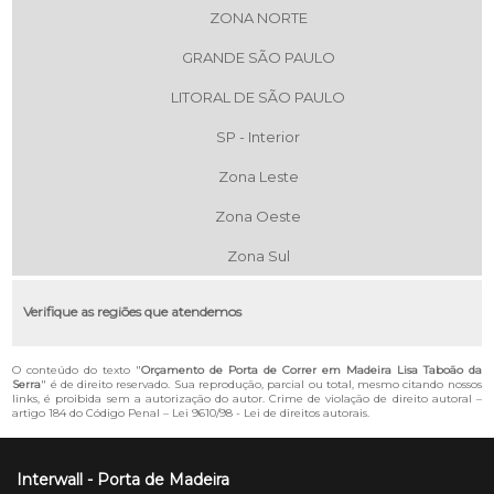
ZONA NORTE
GRANDE SÃO PAULO
LITORAL DE SÃO PAULO
SP - Interior
Zona Leste
Zona Oeste
Zona Sul
Verifique as regiões que atendemos
O conteúdo do texto "
Orçamento de Porta de Correr em Madeira Lisa Taboão da
Serra
" é de direito reservado. Sua reprodução, parcial ou total, mesmo citando nossos
links, é proibida sem a autorização do autor. Crime de violação de direito autoral –
artigo 184 do Código Penal –
Lei 9610/98 - Lei de direitos autorais
.
Interwall - Porta de Madeira