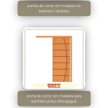
portas de correr em madeira no
banheiro Ubatuba
porta de correr em madeira para
banheiro preço Mongaguá