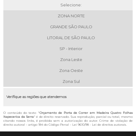
Selecione:
ZONA NORTE
GRANDE SÃO PAULO
LITORAL DE SÃO PAULO
SP - Interior
Zona Leste
Zona Oeste
Zona Sul
Verifique as regiões que atendemos
O conteúdo do texto "
Orçamento de Porta de Correr em Madeira Quatro Folhas
Itapecerica da Serra
" é de direito reservado. Sua reprodução, parcial ou total, mesmo
citando nossos links, é proibida sem a autorização do autor. Crime de violação de
direito autoral – artigo 184 do Código Penal –
Lei 9610/98 - Lei de direitos autorais
.