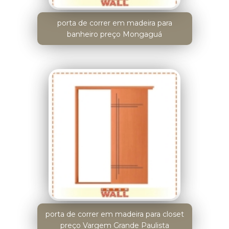
porta de correr em madeira para
banheiro preço Mongaguá
porta de correr em madeira para closet
preço Vargem Grande Paulista