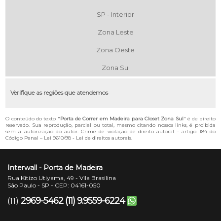
SP - Interior
Zona Leste
Zona Oeste
Zona Sul
Verifique as regiões que atendemos
O conteúdo do texto "
Porta de Correr em Madeira para Closet Zona Sul
" é de direito
reservado. Sua reprodução, parcial ou total, mesmo citando nossos links, é proibida
sem a autorização do autor. Crime de violação de direito autoral – artigo 184 do
Código Penal –
Lei 9610/98 - Lei de direitos autorais
.
Interwall - Porta de Madeira
Rua Kitizo Utiyama, 49 - Vila Brasilina
São Paulo - SP - CEP: 04161-050
2969-5462
(11) 9.9559-6224
(11)