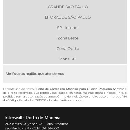
GRANDE SÃO PAULO
LITORAL DE SÃO PAULO
SP - Interior
Zona Leste
Zona Oeste
Zona Sul
Verifique as regiões que atendemos
O conteúdo do texto "
Porta de Correr em Madeira para Quarto Pequeno Santos
" é
de direito reservado. Sua reprodução, parcial ou total, mesmo citando nossos links, é
proibida sem a autorização do autor. Crime de violação de direito autoral – artigo 184
do Código Penal –
Lei 9610/98 - Lei de direitos autorais
.
Interwall - Porta de Madeira
Rua Kitizo Utiyama, 49 - Vila Brasilina
São Paulo - SP - CEP: 04161-050