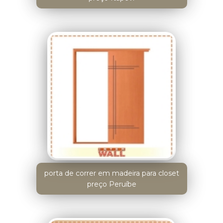
porta de correr em madeira para closet
preço Peruíbe