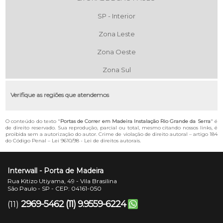
SP - Interior
Zona Leste
Zona Oeste
Zona Sul
Verifique as regiões que atendemos
O conteúdo do texto "
Portas de Correr em Madeira Instalação Rio Grande da Serra
" é
de direito reservado. Sua reprodução, parcial ou total, mesmo citando nossos links, é
proibida sem a autorização do autor. Crime de violação de direito autoral – artigo 184
do Código Penal –
Lei 9610/98 - Lei de direitos autorais
.
Interwall - Porta de Madeira
Rua Kitizo Utiyama, 49 - Vila Brasilina
São Paulo - SP - CEP: 04161-050
2969-5462
(11) 9.9559-6224
(11)