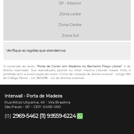
SP - Interior
Zona Leste
Zona Oeste
Zona Sul
Verifique as regiões que atendemos
O conteúdo do texto "
Porta de Correr em Madeira no Banheiro Preço Litoral
" é de
direito reservado. Sua reprodução, parcial ou total, mesmo citando nossos links, é
proibida sem a autorização do autor. Crime de violação de direito autoral – artigo 184
do Código Penal –
Lei 9610/98 - Lei de direitos autorais
.
Interwall - Porta de Madeira
Rua Kitizo Utiyama, 49 - Vila Brasilina
São Paulo - SP - CEP: 04161-050
2969-5462
(11) 9.9559-6224
(11)