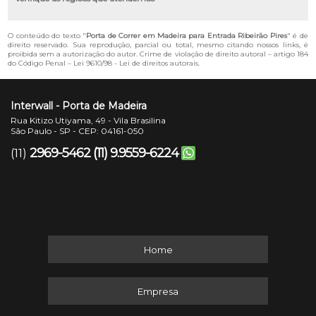
O conteúdo do texto "
Porta de Correr em Madeira para Entrada Ribeirão Pires
" é de
direito reservado. Sua reprodução, parcial ou total, mesmo citando nossos links, é
proibida sem a autorização do autor. Crime de violação de direito autoral – artigo 184
do Código Penal –
Lei 9610/98 - Lei de direitos autorais
.
Interwall - Porta de Madeira
Rua Kitizo Utiyama, 49 - Vila Brasilina
São Paulo - SP - CEP: 04161-050
2969-5462
(11) 9.9559-6224
(11)
Home
Empresa