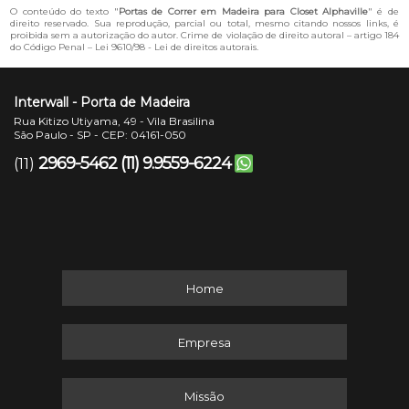
O conteúdo do texto "
Portas de Correr em Madeira para Closet Alphaville
" é de
direito reservado. Sua reprodução, parcial ou total, mesmo citando nossos links, é
proibida sem a autorização do autor. Crime de violação de direito autoral – artigo 184
do Código Penal –
Lei 9610/98 - Lei de direitos autorais
.
Interwall - Porta de Madeira
Rua Kitizo Utiyama, 49 - Vila Brasilina
São Paulo - SP - CEP: 04161-050
2969-5462
(11) 9.9559-6224
(11)
Home
Empresa
Missão