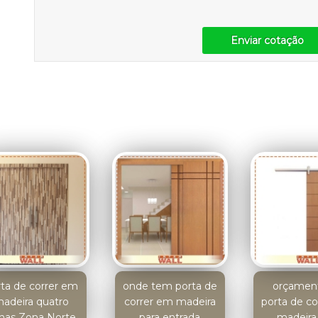
Enviar cotação
rta de correr em
onde tem porta de
orçamen
adeira quatro
correr em madeira
porta de c
lhas Zona Norte
para entrada
madeira