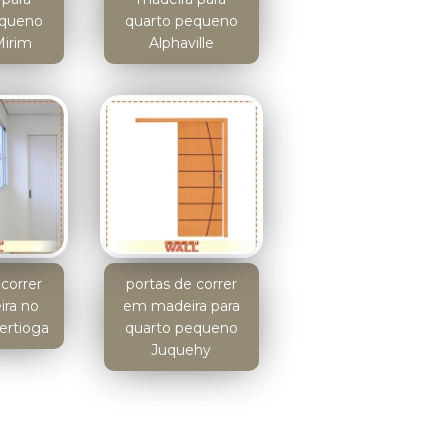
equeno
quarto pequeno
Mirim
Alphaville
correr
portas de correr
ra no
em madeira para
ertioga
quarto pequeno
Juquehy