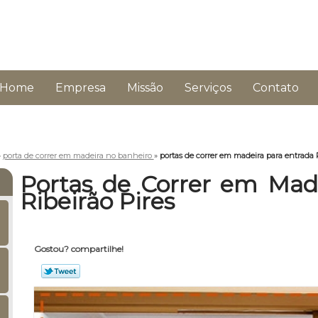
Home
Empresa
Missão
Serviços
Contato
»
porta de correr em madeira no banheiro
»
portas de correr em madeira para entrada R
Portas de Correr em Mad
Ribeirão Pires
Gostou? compartilhe!