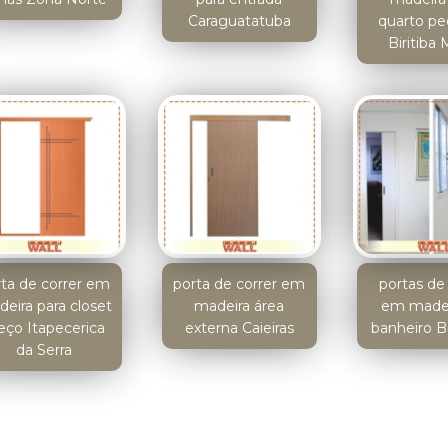
Caraguatatuba
quarto p
Biritiba 
rta de correr em
porta de correr em
portas de 
eira para closet
madeira área
em madei
eço Itapecerica
externa Caieiras
banheiro B
da Serra