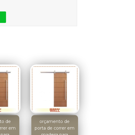
to de
orçamento de
orrer em
porta de correr em
 para
madeira para