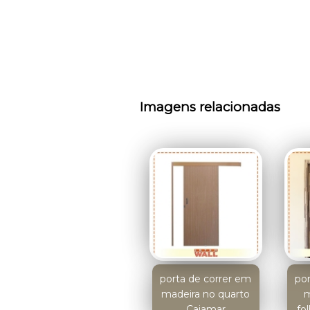
Imagens relacionadas
porta de correr em
po
madeira no quarto
m
Cajamar
fo