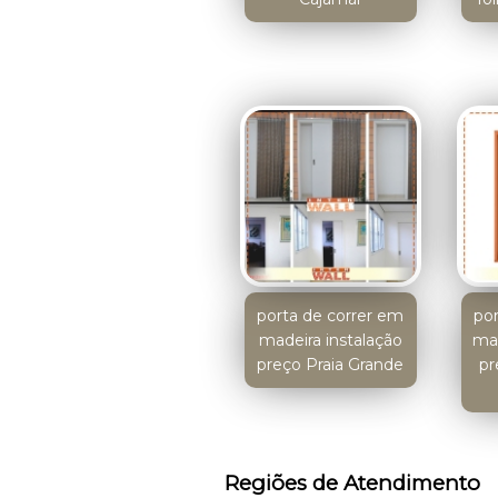
porta de correr em
po
madeira instalação
mad
preço Praia Grande
pr
Regiões de Atendimento