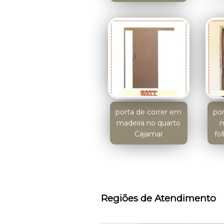
porta de correr em
po
madeira no quarto
m
Cajamar
fo
Regiões de Atendimento