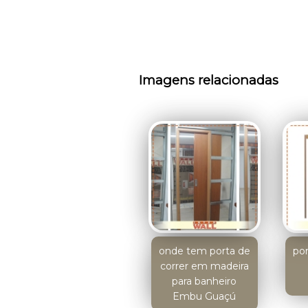
Imagens relacionadas
onde tem porta de
po
correr em madeira
para banheiro
Embu Guaçú