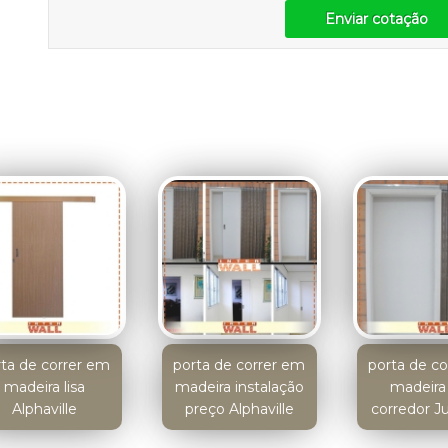
Enviar cotação
rta de correr em
porta de correr em
porta de c
madeira lisa
madeira instalação
madeira
Alphaville
preço Alphaville
corredor J