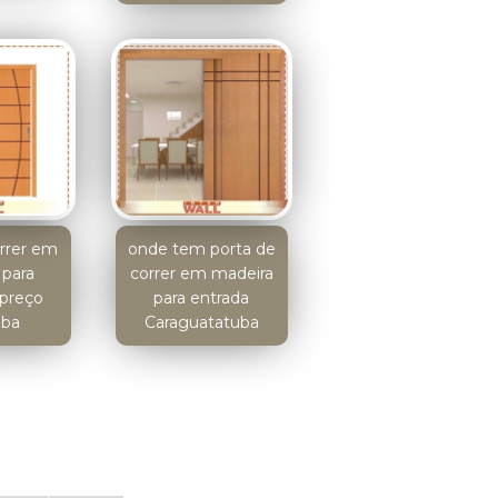
orrer em
onde tem porta de
 para
correr em madeira
 preço
para entrada
iba
Caraguatatuba