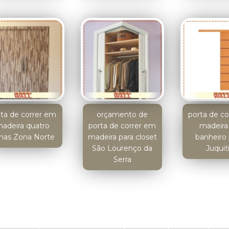
rta de correr em
orçamento de
porta de c
adeira quatro
porta de correr em
madeira
lhas Zona Norte
madeira para closet
banheiro
São Lourenço da
Juquit
Serra