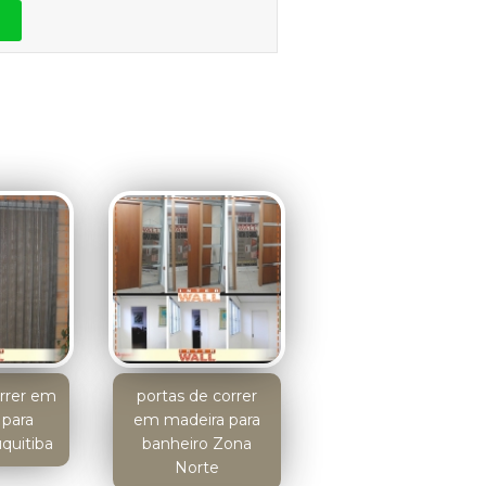
orrer em
portas de correr
 para
em madeira para
uquitiba
banheiro Zona
Norte