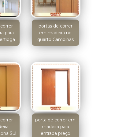
correr
portas de correr
a para
em madeira no
ertioga
quarto Campinas
correr
porta de correr em
eira
madeira para
Zona Sul
entrada preço