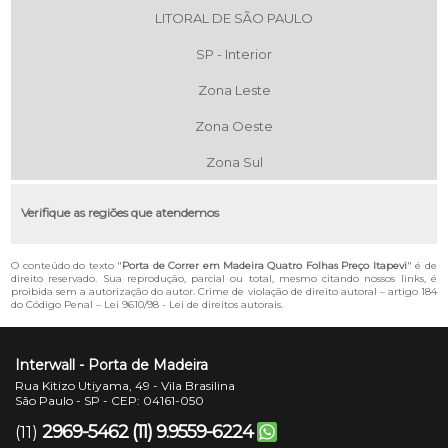
LITORAL DE SÃO PAULO
SP - Interior
Zona Leste
Zona Oeste
Zona Sul
Verifique as regiões que atendemos
O conteúdo do texto "
Porta de Correr em Madeira Quatro Folhas Preço Itapevi
" é de
direito reservado. Sua reprodução, parcial ou total, mesmo citando nossos links, é
proibida sem a autorização do autor. Crime de violação de direito autoral – artigo 184
do Código Penal –
Lei 9610/98 - Lei de direitos autorais
.
Interwall - Porta de Madeira
Rua Kitizo Utiyama, 49 - Vila Brasilina
São Paulo - SP - CEP: 04161-050
2969-5462
(11) 9.9559-6224
(11)