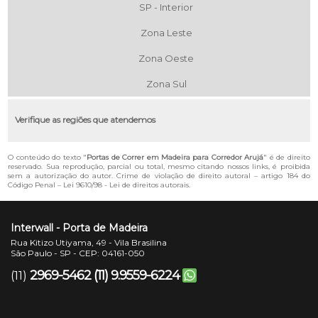
SP - Interior
Zona Leste
Zona Oeste
Zona Sul
Verifique as regiões que atendemos
O conteúdo do texto "
Portas de Correr em Madeira para Corredor Arujá
" é de direito
reservado. Sua reprodução, parcial ou total, mesmo citando nossos links, é proibida
sem a autorização do autor. Crime de violação de direito autoral – artigo 184 do
Código Penal –
Lei 9610/98 - Lei de direitos autorais
.
Interwall - Porta de Madeira
Rua Kitizo Utiyama, 49 - Vila Brasilina
São Paulo - SP - CEP: 04161-050
2969-5462
(11) 9.9559-6224
(11)