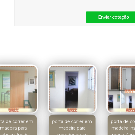
Enviar cotação
rta de correr em
porta de correr em
porta de c
madeira para
madeira para
madeira in
anheiro Jundiaí
corredor preço
preço Zon