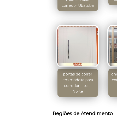
corredor Ubatuba
portas de correr
on
em madeira para
co
corredor Litoral
Norte
Regiões de Atendimento