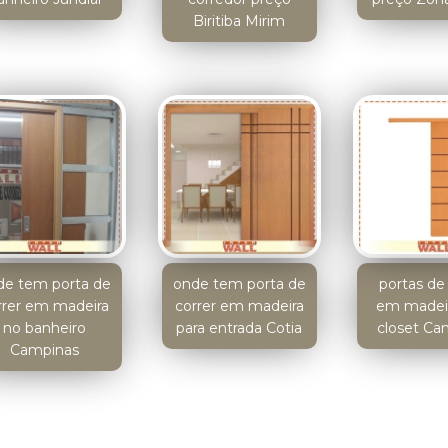
Biritiba Mirim
de tem porta de
onde tem porta de
portas de 
rrer em madeira
correr em madeira
em madeir
no banheiro
para entrada Cotia
closet Ca
Campinas