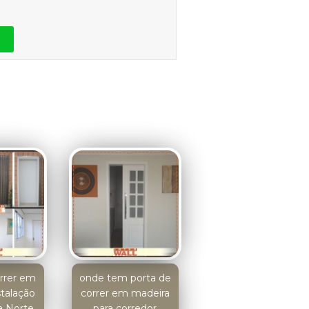
orrer em
onde tem porta de
stalação
correr em madeira
a Norte
para corredor