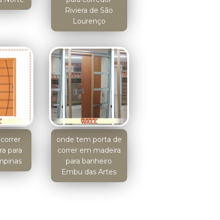
Riviera de São
Lourenço
correr
onde tem porta de
a para
correr em madeira
mpinas
para banheiro
Embu das Artes