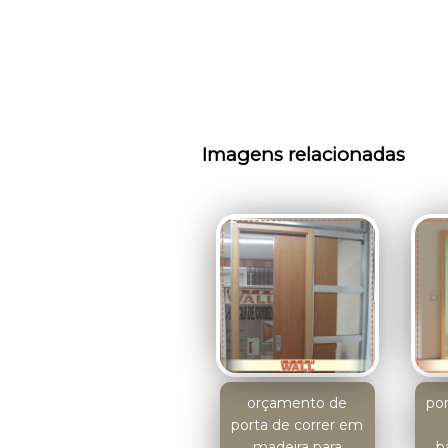
Imagens relacionadas
orçamento de
po
porta de correr em
madeira para
b