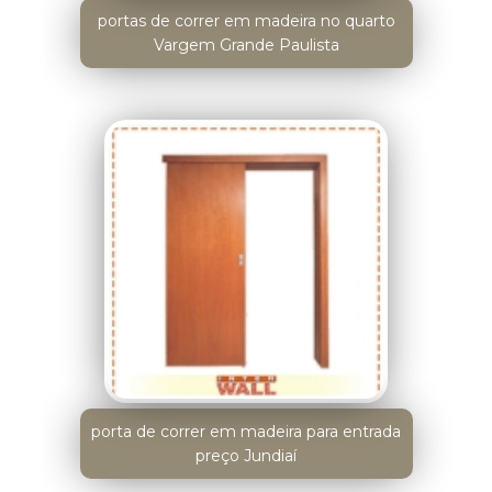
portas de correr em madeira no quarto
Vargem Grande Paulista
porta de correr em madeira para entrada
preço Jundiaí