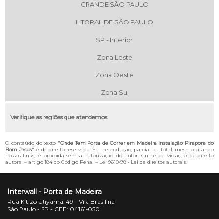
GRANDE SÃO PAULO
LITORAL DE SÃO PAULO
SP - Interior
Zona Leste
Zona Oeste
Zona Sul
Verifique as regiões que atendemos
O conteúdo do texto "
Onde Tem Porta de Correr em Madeira Instalação Pirapora do
Bom Jesus
" é de direito reservado. Sua reprodução, parcial ou total, mesmo citando
nossos links, é proibida sem a autorização do autor. Crime de violação de direito
autoral – artigo 184 do Código Penal –
Lei 9610/98 - Lei de direitos autorais
.
Interwall - Porta de Madeira
Rua Kitizo Utiyama, 49 - Vila Brasilina
São Paulo - SP - CEP: 04161-050