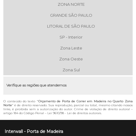
ZONA NORTE
GRANDE SÃO PAULO
LITORAL DE SÃO PAULO
SP - Interior
Zona Leste
Zona Oeste
Zona Sul
Verifique as regiões que atendemos
O conteúdo do texto "
Orçamento de Porta de Correr em Madeira no Quarto Zona
Norte
" é de direito reservado. Sua reprodução, parcial ou total, mesmo citando nossos
links, é proibida sem a autorização do autor. Crime de violação de direito autoral –
artigo 184 do Código Penal –
Lei 9610/98 - Lei de direitos autorais
.
Interwall - Porta de Madeira