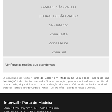
GRANDE SÃO PAULO
LITORAL DE SÃO PAULO
SP - Interior
Zona Leste
Zona Oeste
Zona Sul
Verifique as regiões que atendemos
O conteúdo do texto "
Porta de Correr em Madeira na Sala Preço Riviera de São
Lourenço
" é de direito reservado. Sua reprodução, parcial ou total, mesmo citando
nossos links, é proibida sem a autorização do autor. Crime de violação de direito
autoral – artigo 184 do Código Penal –
Lei 9610/98 - Lei de direitos autorais
.
Interwall - Porta de Madeira
Rua Kitizo Utiyama, 49 - Vila Brasilina
São Paulo - SP - CEP: 04161-050