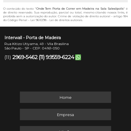
O conteúdo do texto "
Onde Tem Porta de Correr em Madeira na Sala Salesópolis
" é
de direito reservado. Sua reprodução, parcial ou total, mesmo citando nossos links, é
proibida sem a autorização do autor. Crime de violação de direito autoral – artigo 184
do Código Penal –
Lei 9610/98 - Lei de direitos autorais
.
Interwall - Porta de Madeira
Rua Kitizo Utiyama, 49 - Vila Brasilina
São Paulo - SP - CEP: 04161-050
2969-5462
(11) 9.9559-6224
(11)
Home
Empresa