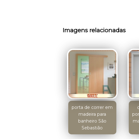
Imagens relacionadas
porta de correr em
madeira para
po
banheiro São
ma
Sebastião