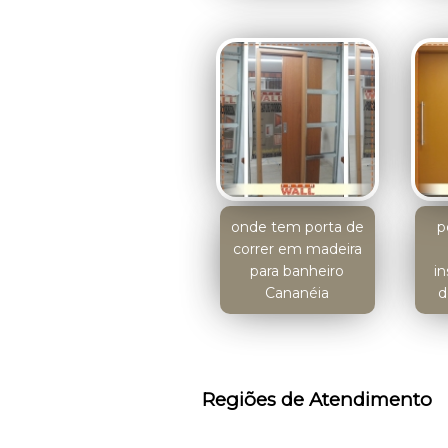
onde tem porta de
p
correr em madeira
para banheiro
in
Cananéia
d
Regiões de Atendimento