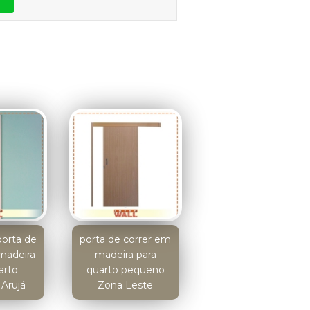
orta de
porta de correr em
madeira
madeira para
arto
quarto pequeno
Arujá
Zona Leste