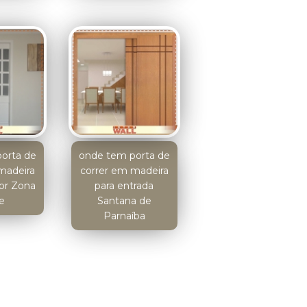
orta de
onde tem porta de
madeira
correr em madeira
dor Zona
para entrada
e
Santana de
Parnaíba