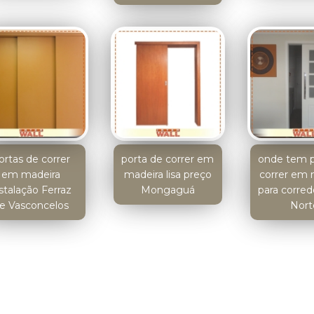
ortas de correr
porta de correr em
onde tem p
em madeira
madeira lisa preço
correr em 
stalação Ferraz
Mongaguá
para corre
e Vasconcelos
Nort