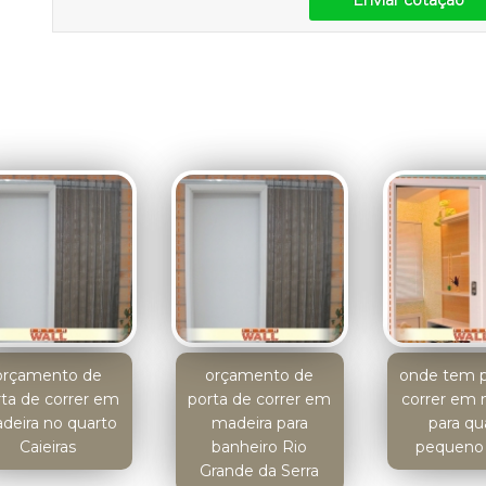
Enviar cotação
orçamento de
orçamento de
onde tem p
rta de correr em
porta de correr em
correr em 
deira no quarto
madeira para
para qu
Caieiras
banheiro Rio
pequeno 
Grande da Serra