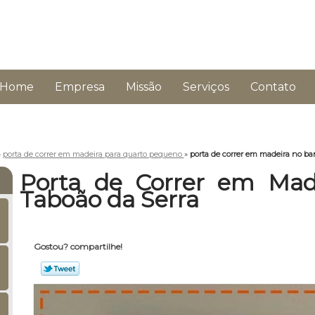
Home
Empresa
Missão
Serviços
Contato
»
porta de correr em madeira para quarto pequeno
»
porta de correr em madeira no ba
Porta de Correr em Mad
Taboão da Serra
Gostou? compartilhe!