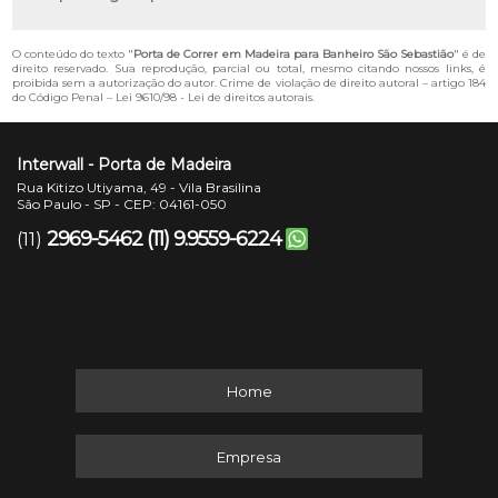
O conteúdo do texto "
Porta de Correr em Madeira para Banheiro São Sebastião
" é de
direito reservado. Sua reprodução, parcial ou total, mesmo citando nossos links, é
proibida sem a autorização do autor. Crime de violação de direito autoral – artigo 184
do Código Penal –
Lei 9610/98 - Lei de direitos autorais
.
Interwall - Porta de Madeira
Rua Kitizo Utiyama, 49 - Vila Brasilina
São Paulo - SP - CEP: 04161-050
2969-5462
(11) 9.9559-6224
(11)
Home
Empresa