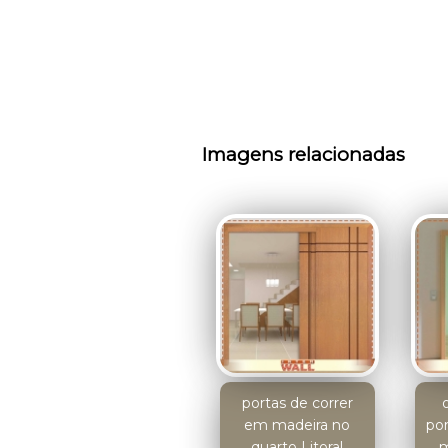
Imagens relacionadas
portas de correr
em madeira no
po
quarto Litoral
m