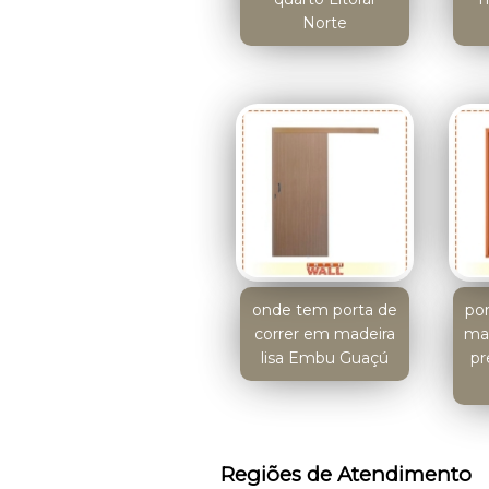
Norte
onde tem porta de
po
correr em madeira
mad
lisa Embu Guaçú
pr
Regiões de Atendimento