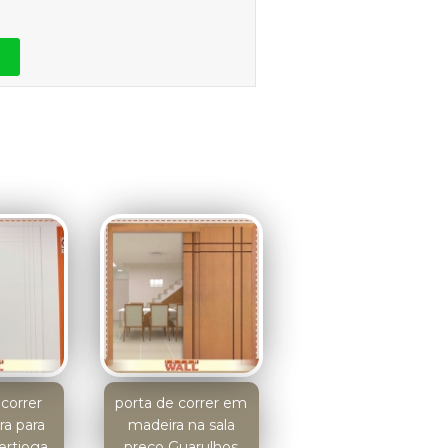
correr
porta de correr em
a para
madeira na sala
ertioga
preço Guarulhos