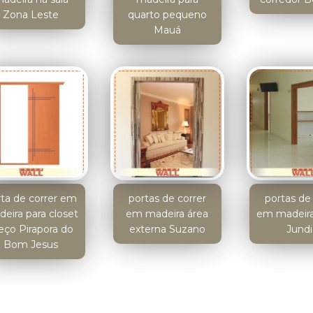
Zona Leste
quarto pequeno
Mauá
rta de correr em
portas de correr
portas de 
eira para closet
em madeira área
em madeira
eço Pirapora do
externa Suzano
Jundi
Bom Jesus