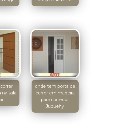
correr
onde tem porta de
 na sala
correr em madeira
aí
para corredor
Juquehy