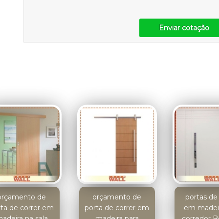
Enviar cotação
orçamento de
orçamento de
portas de 
rta de correr em
porta de correr em
em madeir
adeira na sala
madeira para
corredor B