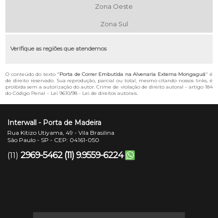
Zona Oeste
Zona Sul
Verifique as regiões que atendemos
O conteúdo do texto "
Porta de Correr Embutida na Alvenaria Externa Mongaguá
" é
de direito reservado. Sua reprodução, parcial ou total, mesmo citando nossos links, é
proibida sem a autorização do autor. Crime de violação de direito autoral – artigo 184
do Código Penal –
Lei 9610/98 - Lei de direitos autorais
.
Interwall - Porta de Madeira
Rua Kitizo Utiyama, 49 - Vila Brasilina
São Paulo - SP - CEP: 04161-050
2969-5462
(11) 9.9559-6224
(11)