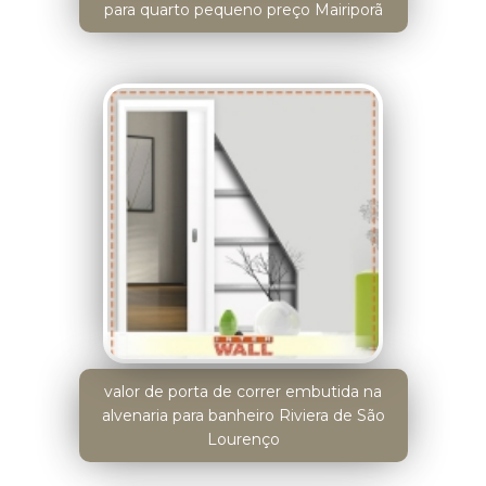
para quarto pequeno preço Mairiporã
valor de porta de correr embutida na
alvenaria para banheiro Riviera de São
Lourenço