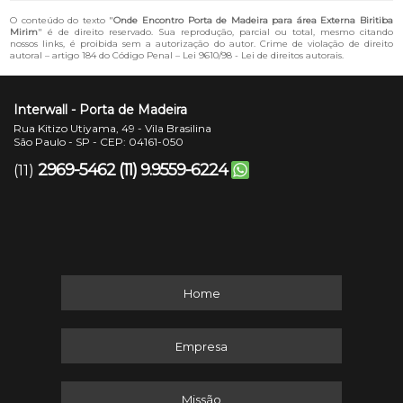
O conteúdo do texto "
Onde Encontro Porta de Madeira para área Externa Biritiba
Mirim
" é de direito reservado. Sua reprodução, parcial ou total, mesmo citando
nossos links, é proibida sem a autorização do autor. Crime de violação de direito
autoral – artigo 184 do Código Penal –
Lei 9610/98 - Lei de direitos autorais
.
Interwall - Porta de Madeira
Rua Kitizo Utiyama, 49 - Vila Brasilina
São Paulo - SP - CEP: 04161-050
2969-5462
(11) 9.9559-6224
(11)
Home
Empresa
Missão