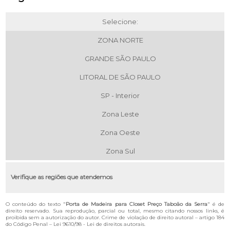
Selecione:
ZONA NORTE
GRANDE SÃO PAULO
LITORAL DE SÃO PAULO
SP - Interior
Zona Leste
Zona Oeste
Zona Sul
Verifique as regiões que atendemos
O conteúdo do texto "
Porta de Madeira para Closet Preço Taboão da Serra
" é de
direito reservado. Sua reprodução, parcial ou total, mesmo citando nossos links, é
proibida sem a autorização do autor. Crime de violação de direito autoral – artigo 184
do Código Penal –
Lei 9610/98 - Lei de direitos autorais
.