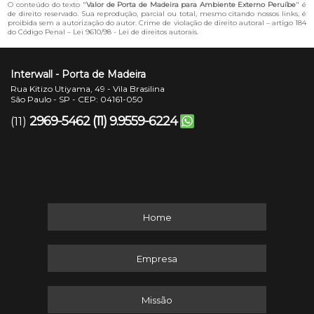
O conteúdo do texto "
Valor de Porta de Madeira para Ambiente Externo Peruíbe
" é
de direito reservado. Sua reprodução, parcial ou total, mesmo citando nossos links, é
proibida sem a autorização do autor. Crime de violação de direito autoral – artigo 184
do Código Penal –
Lei 9610/98 - Lei de direitos autorais
.
Interwall - Porta de Madeira
Rua Kitizo Utiyama, 49 - Vila Brasilina
São Paulo - SP - CEP: 04161-050
2969-5462
(11) 9.9559-6224
(11)
Home
Empresa
Missão