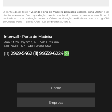
O conteúdo do texto "
Valor de Porta de Madeira para área Externa Zona Oeste
" é de
direito reservado. Sua reprodução, parcial ou total, mesmo citando nossos links, é
proibida sem a autorização do autor. Crime de violação de direito autoral – artigo 184
do Código Penal –
Lei 9610/98 - Lei de direitos autorais
.
Interwall - Porta de Madeira
Rua Kitizo Utiyama, 49 - Vila Brasilina
São Paulo - SP - CEP: 04161-050
2969-5462
(11) 9.9559-6224
(11)
Home
Empresa