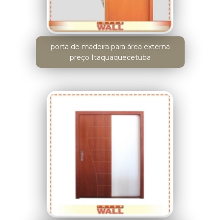
porta de madeira para área externa
preço Itaquaquecetuba