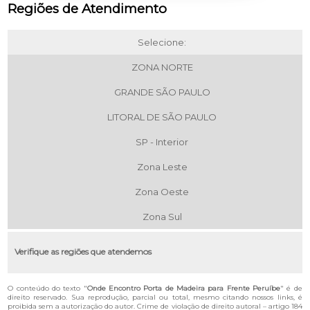
Regiões de Atendimento
Selecione:
ZONA NORTE
GRANDE SÃO PAULO
LITORAL DE SÃO PAULO
SP - Interior
Zona Leste
Zona Oeste
Zona Sul
Verifique as regiões que atendemos
O conteúdo do texto "
Onde Encontro Porta de Madeira para Frente Peruíbe
" é de
direito reservado. Sua reprodução, parcial ou total, mesmo citando nossos links, é
proibida sem a autorização do autor. Crime de violação de direito autoral – artigo 184