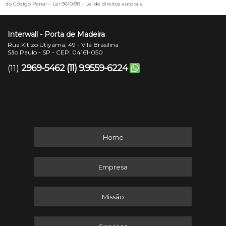
do Código Penal –
Lei 9610/98 - Lei de direitos autorais
.
Interwall - Porta de Madeira
Rua Kitizo Utiyama, 49 - Vila Brasilina
São Paulo - SP - CEP: 04161-050
2969-5462
(11) 9.9559-6224
(11)
Home
Empresa
Missão