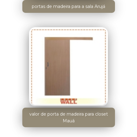
portas de madeira para a sala Arujá
valor de porta de madeira para closet
Mauá